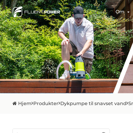
Om
Hjem
Produkter
Dykpumpe til snavset vand
Sn