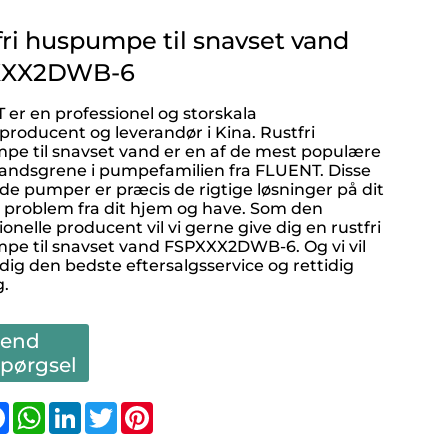
fri huspumpe til snavset vand
XXX2DWB-6
er en professionel og storskala
oducent og leverandør i Kina. Rustfri
e til snavset vand er en af ​​de mest populære
andsgrene i pumpefamilien fra FLUENT. Disse
lde pumper er præcis de rigtige løsninger på dit
 problem fra dit hjem og have. Som den
ionelle producent vil vi gerne give dig en rustfri
e til snavset vand FSPXXX2DWB-6. Og vi vil
 dig den bedste eftersalgsservice og rettidig
g.
Send
spørgsel
are
Facebook
WhatsApp
LinkedIn
Twitter
Pinterest