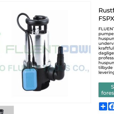
Rust
FSP
FLUENT 
pumpepr
huspump
underv
kraftfu
daglige
profess
huspump
tilbyde
leverin
fore
Sh