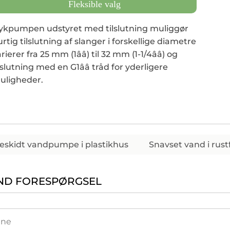
Fleksible valg
ykpumpen udstyret med tilslutning muliggør
rtig tilslutning af slanger i forskellige diametre
rierer fra 25 mm (1ââ) til 32 mm (1-1/4ââ) og
ilslutning med en G1ââ tråd for yderligere
uligheder.
eskidt vandpumpe i plastikhus
Snavset vand i rust
ND FORESPØRGSEL