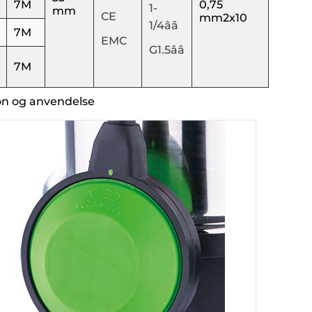
7M
0,75
1-
mm
CE
mm2x10
1/4ââ
7M
EMC
G1.5ââ
7M
on og anvendelse