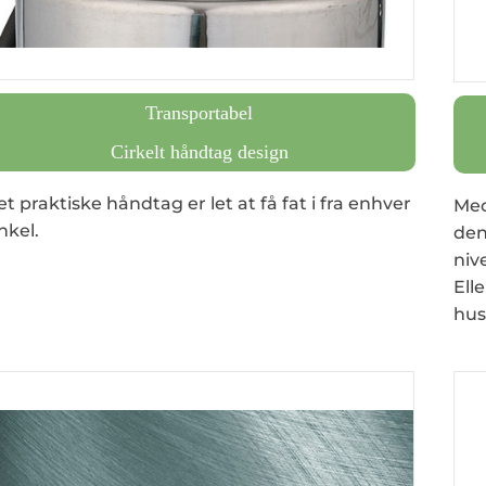
Transportabel
Cirkelt håndtag design
t praktiske håndtag er let at få fat i fra enhver
Med
nkel.
den
niv
Ell
hus