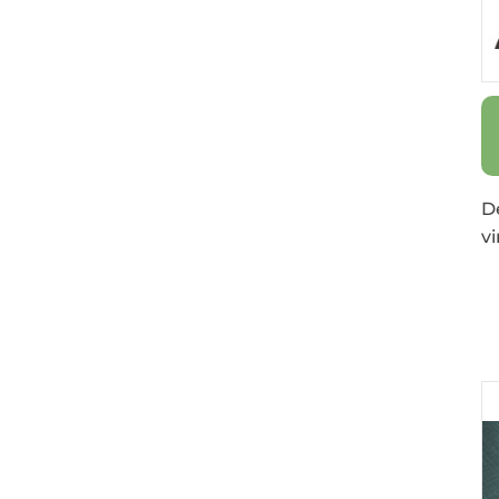
De
vi