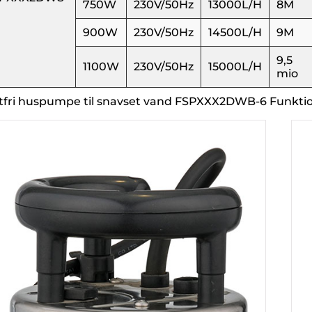
750W
230V/50Hz
13000L/H
8M
900W
230V/50Hz
14500L/H
9M
9,5
1100W
230V/50Hz
15000L/H
mio
tfri huspumpe til snavset vand FSPXXX2DWB-6 Funkti