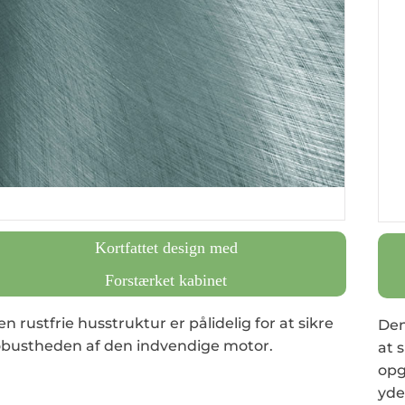
Kortfattet design med
Forstærket kabinet
n rustfrie husstruktur er pålidelig for at sikre
Den
obustheden af ​​den indvendige motor.
at 
opg
yde