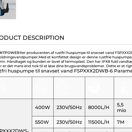
ODUCT DESCRIPTION
ENTPOWER®
er producenten af ​​rustfri huspumpe til snavset vand FSPXXX2
oldningsvandpumper.
Med et kortfattet design er denne rustfrie huspump
orm. Håndtaget og bunden er lavet af termoplast. Den har IPX8 fuld vandtæt k
r er det mere end nok til at løse dine brugsvandsproblemer. Dette er et rig
tfri huspumpe til snavset vand FSPXXX2DWB-6 Paramete
5,5
400W
230V/50Hz
8000L/H
mio
550W
230V/50Hz
11500L/H
7M
PXXX2DWS-