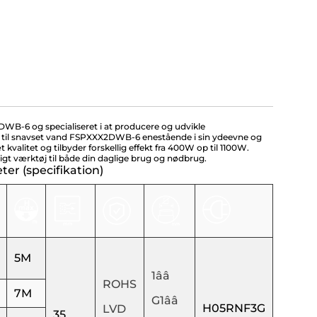
DWB-6 og specialiseret i at producere og udvikle
e til snavset vand FSPXXX2DWB-6 enestående i sin ydeevne og
valitet og tilbyder forskellig effekt fra 400W op til 1100W.
tigt værktøj til både din daglige brug og nødbrug.
r (specifikation)
5M
1ââ
ROHS
7M
G1ââ
H05RNF3G
LVD
35