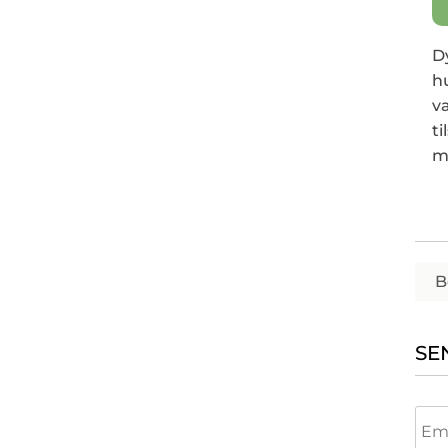
D
hu
va
t
m
B
SE