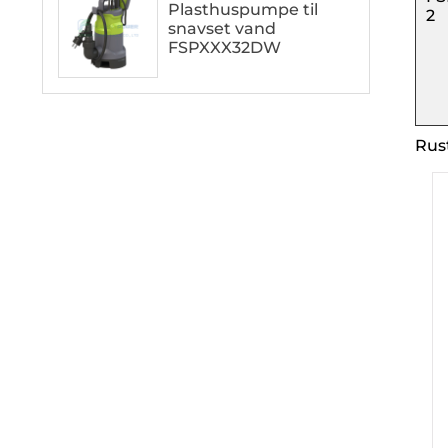
Plasthuspumpe til
2
snavset vand
FSPXXX32DW
Rus